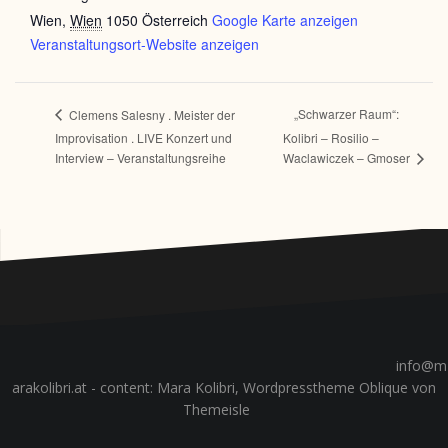
Wien
,
Wien
1050
Österreich
Google Karte anzeigen
Veranstaltungsort-Website anzeigen
„Schwarzer Raum“:
Clemens Salesny . Meister der
Improvisation . LIVE Konzert und
Kolibri – Rosilio –
Interview – Veranstaltungsreihe
Waclawiczek – Gmoser