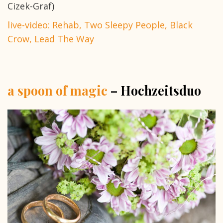
Cizek-Graf)
live-video: Rehab, Two Sleepy People, Black
Crow, Lead The Way
a spoon of magic
– Hochzeitsduo