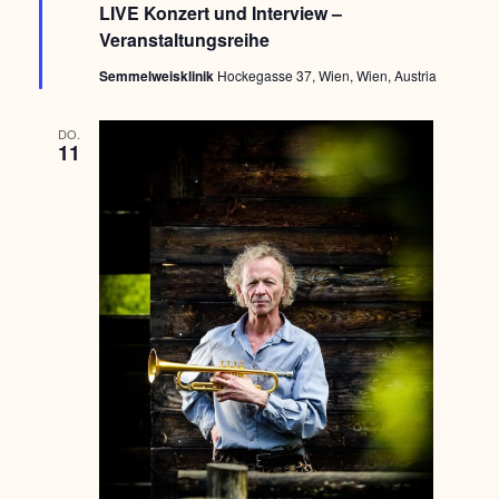
v
LIVE Konzert und Interview –
o
Veranstaltungsreihe
r
g
Semmelweisklinik
Hockegasse 37, Wien, Wien, Austria
e
h
o
b
DO.
11
e
n