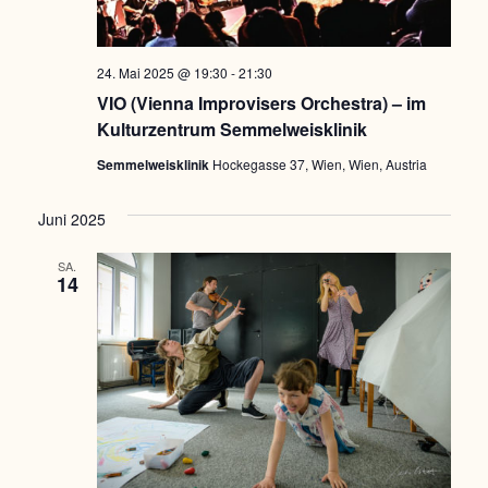
a
d
t
A
i
24. Mai 2025 @ 19:30
-
21:30
o
n
VIO (Vienna Improvisers Orchestra) – im
n
Kulturzentrum Semmelweisklinik
s
Semmelweisklinik
Hockegasse 37, Wien, Wien, Austria
i
c
Juni 2025
h
SA.
14
t
e
n
,
N