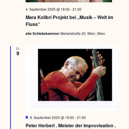
4. September 2025 @ 18:00
-
21:00
Mara Kolibri Projekt bei „Musik – Welt im
Fluss“
alte Schiebekammer
Meiselstraße 20, Wien, Wien
DI.
9
H
9. September 2025 @ 19:30
-
21:30
e
Peter Herbert . Meister der Improvisation .
r