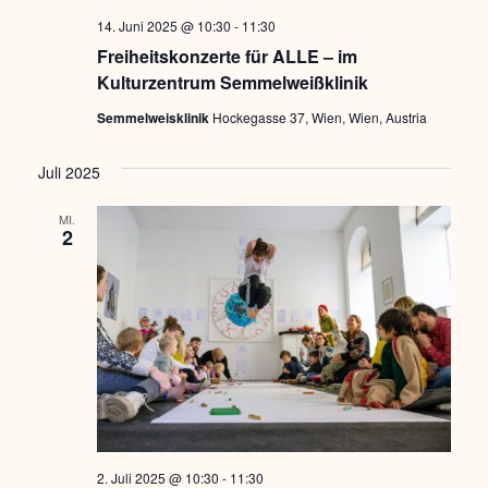
a
14. Juni 2025 @ 10:30
-
11:30
v
Freiheitskonzerte für ALLE – im
i
Kulturzentrum Semmelweißklinik
g
Semmelweisklinik
Hockegasse 37, Wien, Wien, Austria
a
Juli 2025
t
i
MI.
2
o
n
2. Juli 2025 @ 10:30
-
11:30