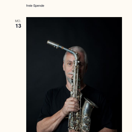
freie Spende
MO.
13