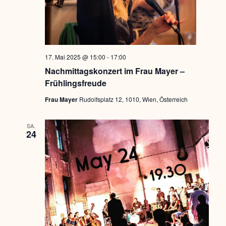
n
t
n
g
.
u
A
n
n
s
17. Mai 2025 @ 15:00
-
17:00
g
i
Nachmittagskonzert im Frau Mayer –
e
c
Frühlingsfreude
h
n
Frau Mayer
Rudolfsplatz 12, 1010, Wien, Österreich
t
S
e
SA.
u
24
n
c
-
N
h
a
e
v
u
i
g
n